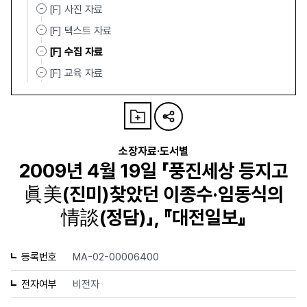
[F] 사진 자료
[F] 텍스트 자료
[F] 수집 자료
[F] 교육 자료
소장자료·도서별
2009년 4월 19일 「풍진세상 등지고
眞美(진미)찾았던 이종수·임동식의
情談(정담)」, 『대전일보』
등록번호
MA-02-00006400
전자여부
비전자