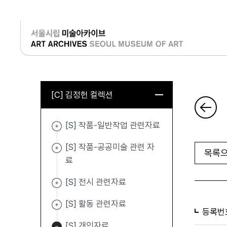
로그인
[C] 김정헌 컬렉션
[S] 작품-일반작업 관련자료
[S] 작품-공공미술 관련 자
목록으
료
[S] 전시 관련자료
[S] 활동 관련자료
등록번
[S] 개인자료