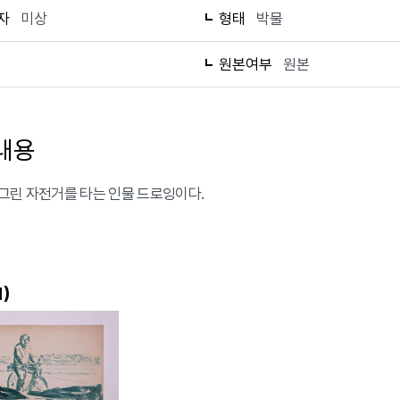
자
미상
형태
박물
1
원본여부
원본
내용
그린 자전거를 타는 인물 드로잉이다.
)
1