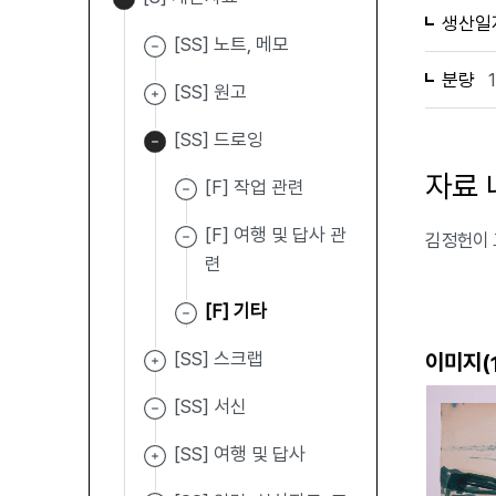
생산일
[SS] 노트, 메모
분량
[SS] 원고
[SS] 드로잉
자료 
[F] 작업 관련
[F] 여행 및 답사 관
김정헌이 
련
[F] 기타
[SS] 스크랩
이미지(
[SS] 서신
[SS] 여행 및 답사