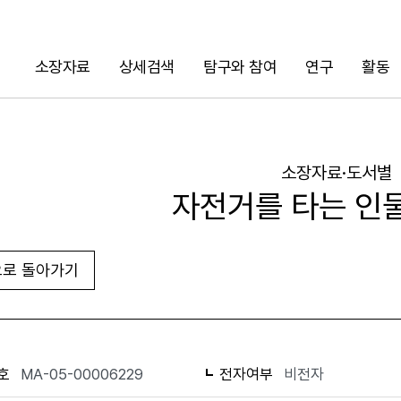
소장자료
상세검색
탐구와 참여
연구
활동
검색
소장자료·도서별
자전거를 타는 인
로 돌아가기
URL 복사
화면인쇄
호
MA-05-00006229
전자여부
비전자