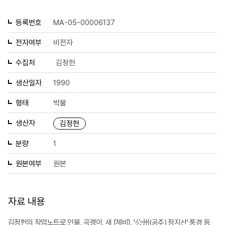
등록번호
MA-05-00006137
전자여부
비전자
수집처
김정헌
생산일자
1990
형태
박물
생산자
김정헌
분량
1
원본여부
원본
자료 내용
김정헌의 작업노트로 인물, 곡괭이, 새 [제비], '公州(공주) 정지산' 풍경 등