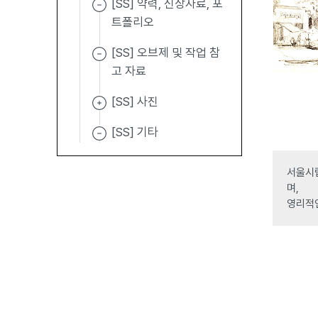
[SS] 약력, 신상자료, 포
트폴리오
[SS] 오브제 및 작업 참
고 자료
[SS] 사진
[SS] 기타
서울시립
며,
영리적