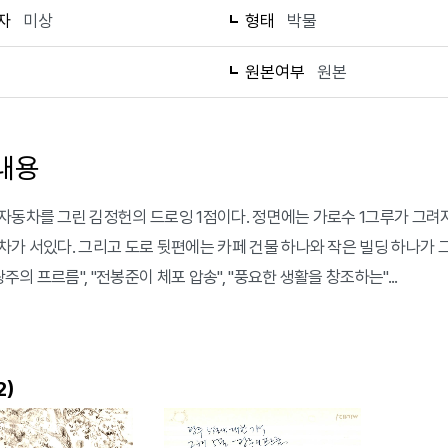
자
미상
형태
박물
1
원본여부
원본
내용
자동차를 그린 김정헌의 드로잉 1점이다. 정면에는 가로수 1그루가 그려져
차가 서있다. 그리고 도로 뒷편에는 카페 건물 하나와 작은 빌딩 하나가 그려
 광주의 프르름", "전봉준이 체포 압송", "풍요한 생활을 창조하는"...
)
2