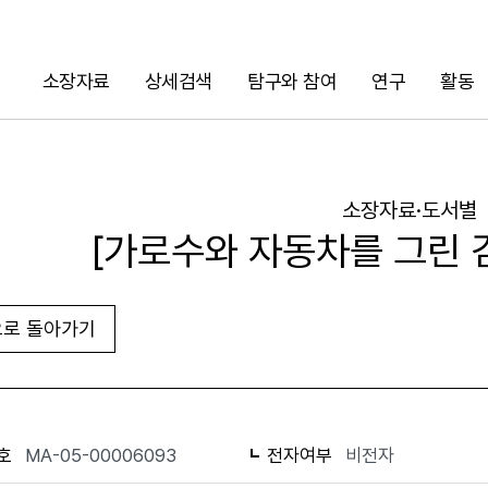
소장자료
상세검색
탐구와 참여
연구
활동
검색
소장자료·도서별
[가로수와 자동차를 그린 
로 돌아가기
URL 복사
화면인쇄
호
MA-05-00006093
전자여부
비전자