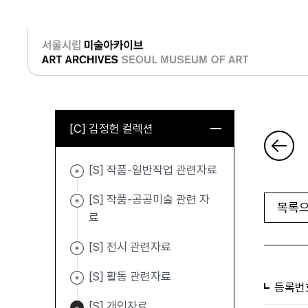
로그인
[C] 김정헌 컬렉션
[S] 작품-일반작업 관련자료
[S] 작품-공공미술 관련 자
목록으
료
[S] 전시 관련자료
[S] 활동 관련자료
등록번
[S] 개인자료