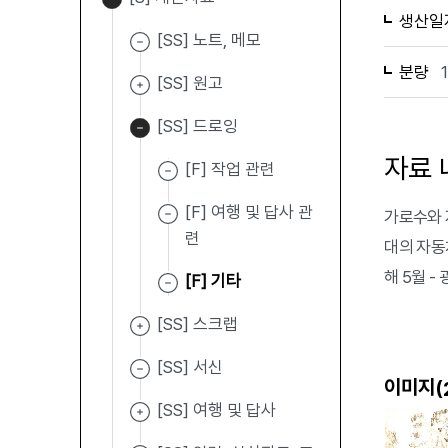
생산일
[SS] 노트, 메모
분량
[SS] 원고
[SS] 드로잉
자료 
[F] 작업 관련
[F] 여행 및 답사 관
가로수와 
련
대의 자동
해 5월 -
[F] 기타
[SS] 스크랩
[SS] 서신
이미지(
[SS] 여행 및 답사