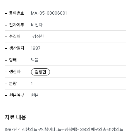
등록번호
MA-05-00006001
전자여부
비전자
수집처
김정헌
생산일자
1987
형태
박물
생산자
김정헌
분량
1
원본여부
원본
자료 내용
1987년 김정헌의 드로잉북이다. 드로잉북에는 3쪽의 메모와 총 61점의 드