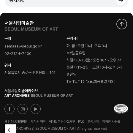
공지사항
문의
운영시간
화-금 : 오전 10시-오후 8시
semaaa@seoul.go.kr
토/일/공휴일
02-2124-7400
하절기(3-10월) : 오전 10시-오후 7시
위치
동절기(11-2월) : 오전 10시-오후 6시
서울특별시 종로구 평창문화로 101
휴관일
1월 1일/매주 월요일(공휴일 제외)
로
고
개인정보처리방침
저작권 정책
이메일무단수집거부
FAQ
공지사항
함께한 사람들
© ART ARCHIVES, SEOUL MUSEUM OF ART All rights reserved