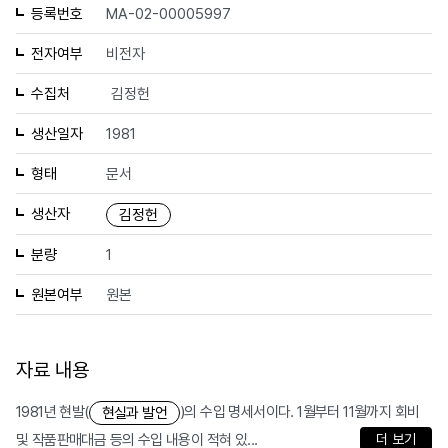
등록번호
MA-02-00005997
전자여부
비전자
수집처
김정헌
생산일자
1981
형태
문서
생산자
김정헌
분량
1
원본여부
원본
자료 내용
1981년 현발(
)의 수입 명세서이다. 1월부터 11월까지 회비
현실과 발언
및 작품판매대금 등의 수입 내용이 적혀 있...
더 보기