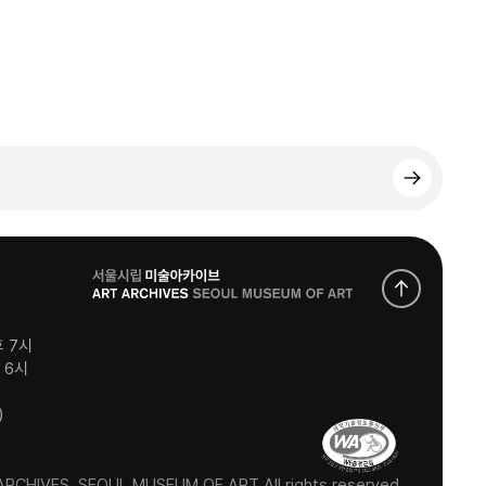
로
고
후 7시
후 6시
)
RCHIVES, SEOUL MUSEUM OF ART All rights reserved