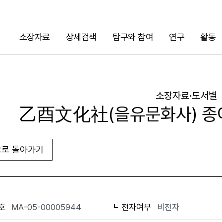
소장자료
상세검색
탐구와 참여
연구
활동
검색
소장자료·도서별
乙酉文化社(을유문화사) 종이
로 돌아가기
URL 복사
화면인쇄
호
MA-05-00005944
전자여부
비전자