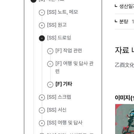
생산일
[SS] 노트, 메모
분량
[SS] 원고
[SS] 드로잉
자료 
[F] 작업 관련
[F] 여행 및 답사 관
乙酉文化社
련
[F] 기타
[SS] 스크랩
이미지(
[SS] 서신
[SS] 여행 및 답사