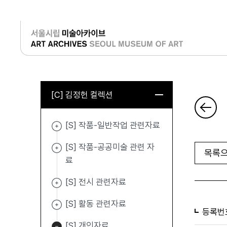
로그인
[C] 김정헌 컬렉션
[S] 작품-일반작업 관련자료
[S] 작품-공공미술 관련 자
목록으
료
[S] 전시 관련자료
[S] 활동 관련자료
등록번
[S] 개인자료