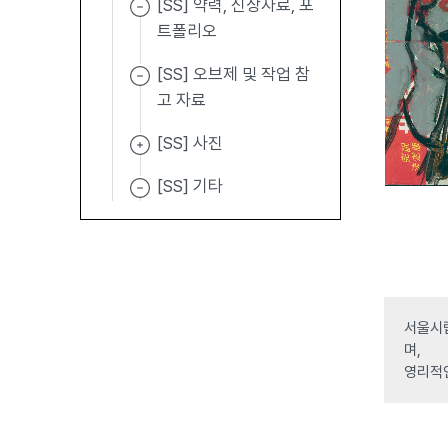
[SS] 약력, 신상자료, 포
트폴리오
[SS] 오브제 및 작업 참
고 자료
[SS] 사진
[SS] 기타
서울시립
며,
영리적