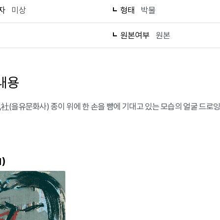
자
미상
형태
박물
1
원본여부
원본
내용
(을유문화사) 종이 위에 한 손을 뺨에 기대고 있는 모습의 얼굴 드로잉
)
1