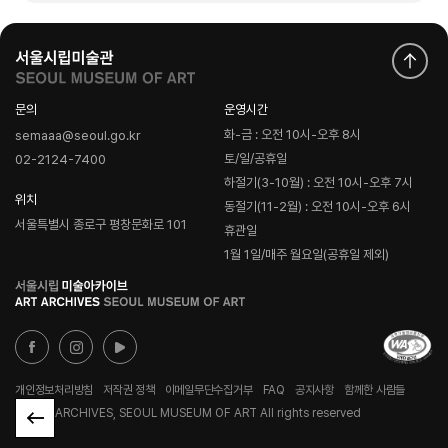
문의
운영시간
화-금 : 오전 10시-오후 8시
semaaa@seoul.go.kr
토/일/공휴일
02-2124-7400
하절기(3-10월) : 오전 10시-오후 7시
위치
동절기(11-2월) : 오전 10시-오후 6시
서울특별시 종로구 평창문화로 101
휴관일
1월 1일/매주 월요일(공휴일 제외)
로
고
개인정보처리방침
저작권 정책
이메일무단수집거부
FAQ
공지사항
함께한 사람들
© ART ARCHIVES, SEOUL MUSEUM OF ART All rights reserved