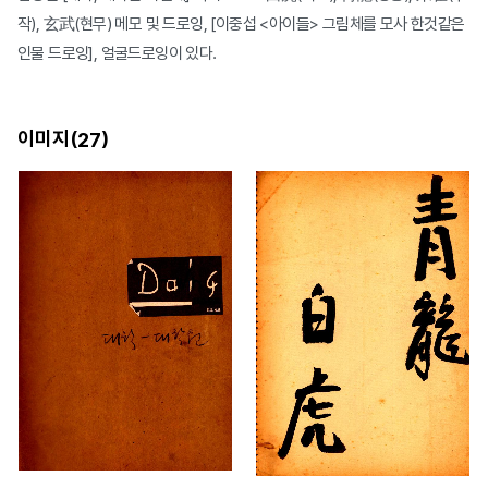
작), 玄武(현무) 메모 및 드로잉, [이중섭 <아이들> 그림체를 모사 한것같은
인물 드로잉], 얼굴드로잉이 있다.
이미지(
)
27