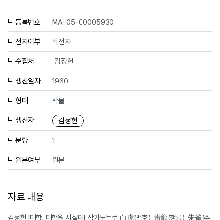
등록번호
MA-05-00005930
전자여부
비전자
수집처
김정헌
생산일자
1960
형태
박물
생산자
김정헌
분량
1
원본여부
원본
자료 내용
김정헌 [대학, 대학원 시절때] 작가노트로 白虎(백호), 靑龍(청룡), 朱雀(주