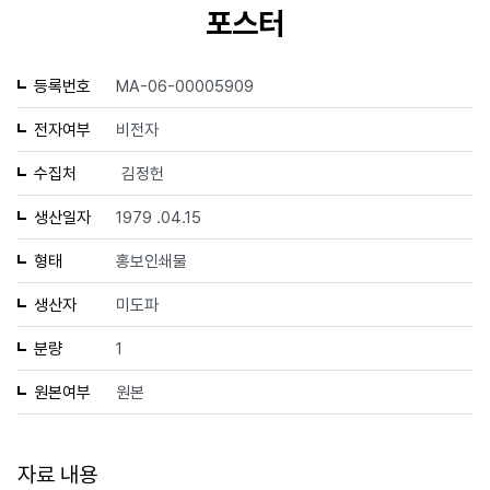
포스터
등록번호
MA-06-00005909
전자여부
비전자
수집처
김정헌
생산일자
1979 .04.15
형태
홍보인쇄물
생산자
미도파
분량
1
원본여부
원본
자료 내용