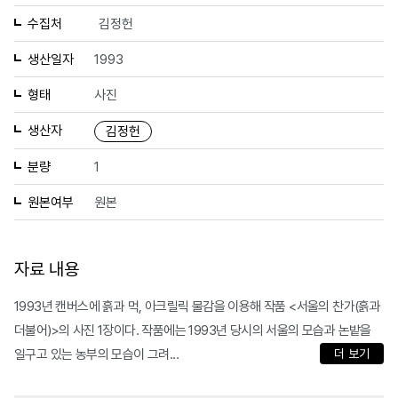
수집처
김정헌
생산일자
1993
형태
사진
생산자
김정헌
분량
1
원본여부
원본
자료 내용
1993년 캔버스에 흙과 먹, 아크릴릭 물감을 이용해 작품 <서울의 찬가(흙과
더불어)>의 사진 1장이다. 작품에는 1993년 당시의 서울의 모습과 논밭을
일구고 있는 농부의 모습이 그려...
더 보기