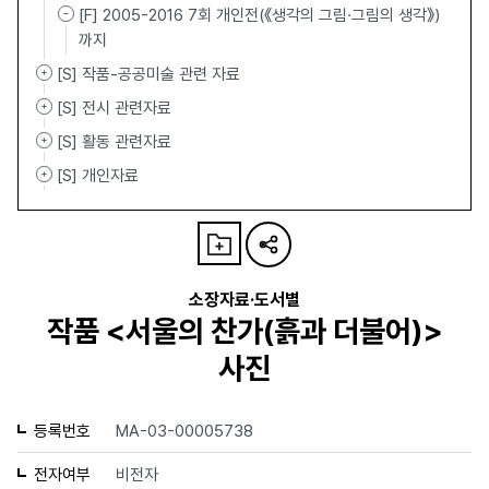
[F] 2005-2016 7회 개인전(《생각의 그림·그림의 생각》)
까지
[S] 작품-공공미술 관련 자료
[S] 전시 관련자료
[S] 활동 관련자료
[S] 개인자료
소장자료·도서별
작품 <서울의 찬가(흙과 더불어)>
사진
등록번호
MA-03-00005738
전자여부
비전자