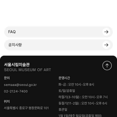
FAQ
공지사항
문의
운영시간
화-금 : 오전 10시-오후 8시
semaaa@seoul.go.kr
토/일/공휴일
02-2124-7400
하절기(3-10월) : 오전 10시-오후 7시
위치
동절기(11-2월) : 오전 10시-오후 6시
서울특별시 종로구 평창문화로 101
휴관일
1월 1일/매주 월요일(공휴일 제외)