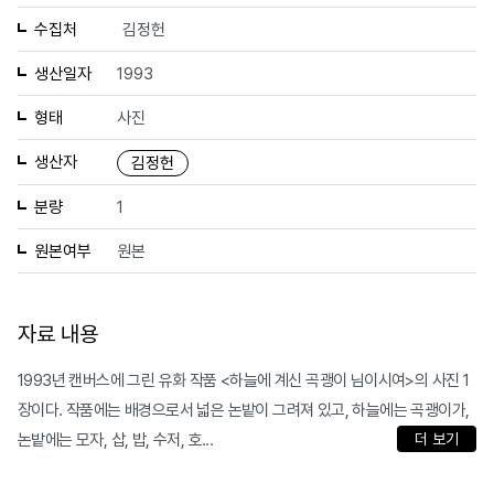
수집처
김정헌
생산일자
1993
형태
사진
생산자
김정헌
분량
1
원본여부
원본
자료 내용
1993년 캔버스에 그린 유화 작품 <하늘에 계신 곡괭이 님이시여>의 사진 1
장이다. 작품에는 배경으로서 넓은 논밭이 그려져 있고, 하늘에는 곡괭이가,
논밭에는 모자, 삽, 밥, 수저, 호...
더 보기