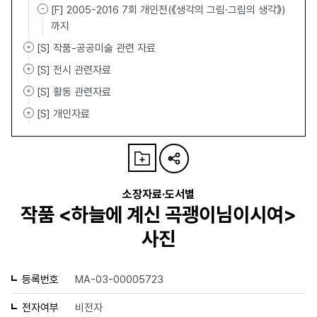
[F] 2005-2016 7회 개인전(《생각의 그림·그림의 생각》)
까지
[S] 작품-공공미술 관련 자료
[S] 전시 관련자료
[S] 활동 관련자료
[S] 개인자료
소장자료·도서별
작품 <하늘에 계신 곡괭이님이시여>
사진
등록번호
MA-03-00005723
전자여부
비전자