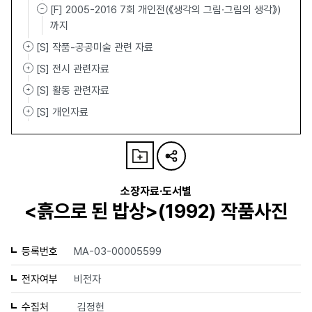
[F] 2005-2016 7회 개인전(《생각의 그림·그림의 생각》)
까지
[S] 작품-공공미술 관련 자료
[S] 전시 관련자료
[S] 활동 관련자료
[S] 개인자료
소장자료·도서별
<흙으로 된 밥상>(1992) 작품사진
등록번호
MA-03-00005599
전자여부
비전자
수집처
김정헌