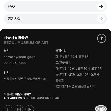
FAQ
공지사항
문의
운영시간
화-금 : 오전 10시-오후 8시
semaaa@seoul.go.kr
토/일/공휴일
02-2124-7400
하절기(3-10월) : 오전 10시-오후 7시
위치
동절기(11-2월) : 오전 10시-오후 6시
서울특별시 종로구 평창문화로 101
휴관일
1월 1일/매주 월요일(공휴일 제외)
로
고