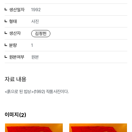
생산일자
1992
형태
사진
생산자
김정헌
분량
1
원본여부
원본
자료 내용
<흙으로 된 밥상>(1992) 작품사진이다.
이미지(
)
2