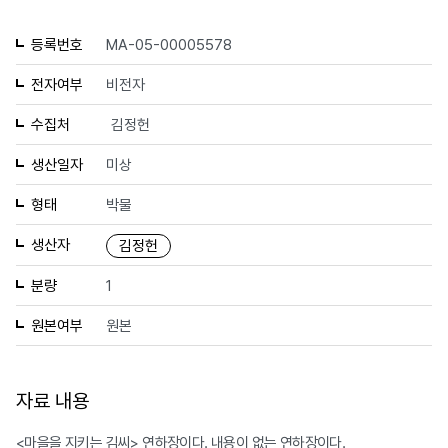
등록번호
MA-05-00005578
전자여부
비전자
수집처
김정헌
생산일자
미상
형태
박물
생산자
김정헌
분량
1
원본여부
원본
자료 내용
<마을을 지키는 김씨> 연하장이다. 내용이 없는 연하장이다.