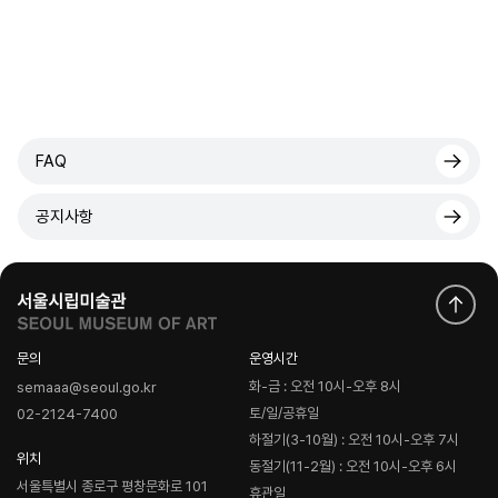
FAQ
공지사항
문의
운영시간
화-금 : 오전 10시-오후 8시
semaaa@seoul.go.kr
토/일/공휴일
02-2124-7400
하절기(3-10월) : 오전 10시-오후 7시
위치
동절기(11-2월) : 오전 10시-오후 6시
서울특별시 종로구 평창문화로 101
휴관일