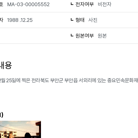
호
MA-03-00005552
전자여부
비전자
자
1988 .12.25
형태
사진
1
원본여부
원본
내용
 12월 25일에 찍은 전라북도 부안군 부안읍 서외리에 있는 중요민속문화재 
)
1