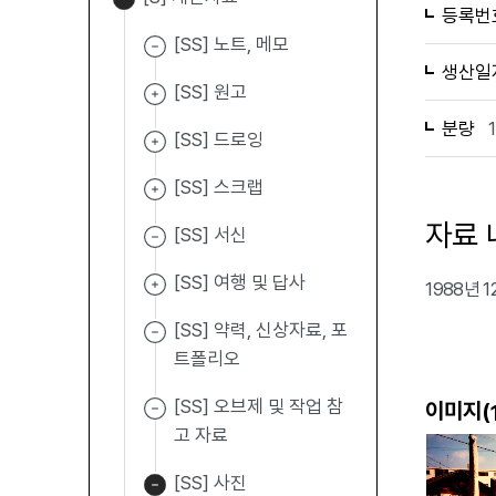
등록번
[SS] 노트, 메모
생산일
[SS] 원고
분량
[SS] 드로잉
[SS] 스크랩
자료 
[SS] 서신
[SS] 여행 및 답사
1988년
[SS] 약력, 신상자료, 포
트폴리오
[SS] 오브제 및 작업 참
이미지(
고 자료
[SS] 사진