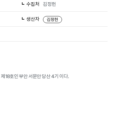
수집처
김정헌
생산자
김정헌
제18호인 부안 서문안 당산 4기 이다.