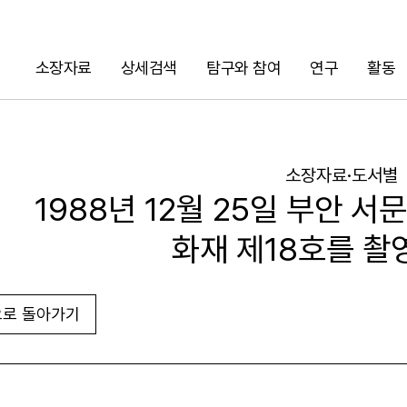
소장자료
상세검색
탐구와 참여
연구
활동
검색
소장자료·도서별
1988년 12월 25일 부안 
화재 제18호를 촬
로 돌아가기
URL 복사
화면인쇄