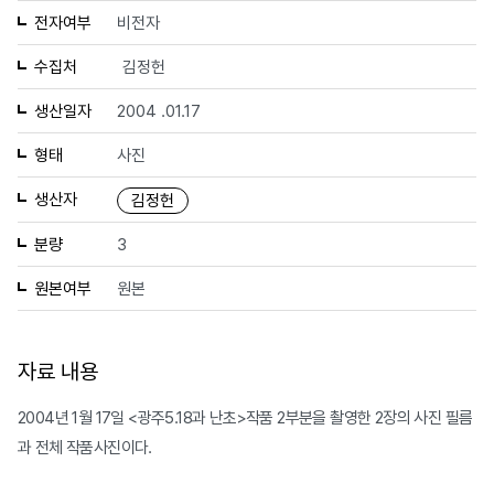
전자여부
비전자
수집처
김정헌
생산일자
2004 .01.17
형태
사진
생산자
김정헌
분량
3
원본여부
원본
자료 내용
2004년 1월 17일 <광주5.18과 난초>작품 2부분을 촬영한 2장의 사진 필름
과 전체 작품사진이다.