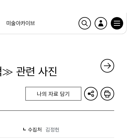
미술아카이브
억≫ 관련 사진
나의 자료 담기
수집처
김정헌