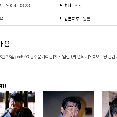
자
2004 .03.23
형태
사진
34
원본여부
원본
내용
 3월 23일 pm5:00 공주문예회관]에서 열린 《백 년의 기억》 오프닝 관련
)
41