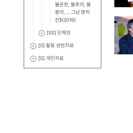
불온한, 불후의, 불
륜의, ... 그냥 명작
전》(2016)
[SS] 단체전
[S] 활동 관련자료
[S] 개인자료