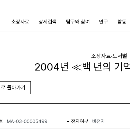
소장자료
상세검색
탐구와 참여
연구
활동
검색
소장자료·도서별
2004년 ≪백 년의 기
로 돌아가기
URL 복사
화면인쇄
호
MA-03-00005499
전자여부
비전자