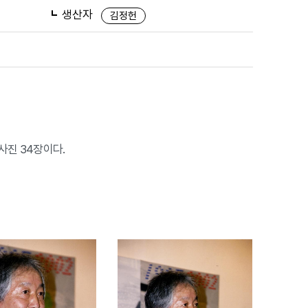
생산자
김정헌
 사진 34장이다.