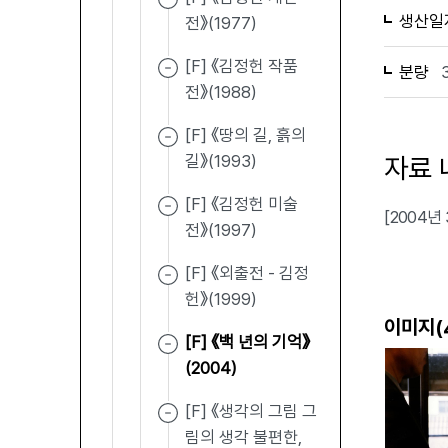
생산일
전》(1977)
[F] 《김정헌 작품
분량
전》(1988)
[F] 《땅의 길, 흙의
길》(1993)
자료 
[F] 《김정헌 미술
[2004년
전》(1997)
[F] 《외출전 - 김정
헌》(1999)
이미지(
[F] 《백 년의 기억》
(2004)
[F] 《생각의 그림 그
림의 생각 불편한,