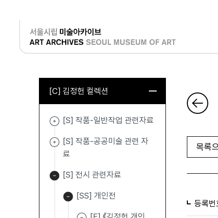
로그인
[C] 김정헌 컬렉션
[S] 작품-일반작업 관련자료
[S] 작품-공공미술 관련 자
목록으
료
[S] 전시 관련자료
[SS] 개인전
등록번
[F] 《김정헌 개인