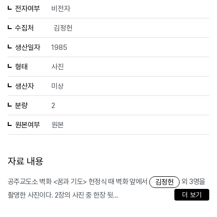
전자여부
비전자
수집처
김정헌
생산일자
1985
형태
사진
생산자
미상
분량
2
원본여부
원본
자료 내용
공주교도소 벽화 <꿈과 기도> 헌정식 때 벽화 앞에서
외 3명을
김정헌
촬영한 사진이다. 2장의 사진 중 한장 뒷...
더 보기