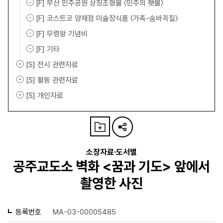
[F] 부산 민주공원 상징조형물 〈민주의 횃불〉
[F] 코스트코 양재점 미술장식품 〈가족-숨바꼭질〉
[F] 무령왕 기념비
[F] 기타
[S] 전시 관련자료
[S] 활동 관련자료
[S] 개인자료
소장자료·도서별
공주교도소 벽화 <꿈과 기도> 앞에서
촬영한 사진
등록번호
MA-03-00005485