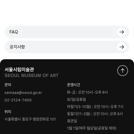
FAQ
공지사항
문의
운영시간
화-금 : 오전 10시-오후 8시
semaaa@seoul.go.kr
토/일/공휴일
02-2124-7400
하절기(3-10월) : 오전 10시-오후 7시
위치
동절기(11-2월) : 오전 10시-오후 6시
서울특별시 종로구 평창문화로 101
휴관일
1월 1일/매주 월요일(공휴일 제외)