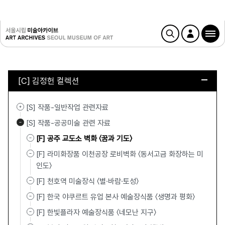
[C] 김정헌 컬렉션
[S] 작품-일반작업 관련자료
[S] 작품-공공미술 관련 자료
[F] 공주 교도소 벽화 〈꿈과 기도〉
[F] 라미화장품 이천공장 로비벽화 〈동서고금 화장하는 미
인도〉
[F] 천호역 미술장식 〈별·바람·토성〉
[F] 한국 야쿠르트 유업 본사 예술장식품 〈생명과 평화〉
[F] 한빛플라자 예술장식품 〈네모난 지구〉