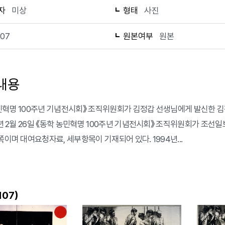
자
미상
형태
사진
107
원본여부
원본
내용
민혁명 100주년 기념전시회》 조직위원회가 김정갑 선생님에게 발신한 김
94년 2월 26일 《동학 농민혁명 100주년 기념전시회》 조직위원회가 조
쪽이며 대여요청자료, 세부항목이 기재되어 있다. 1994년...
)
107