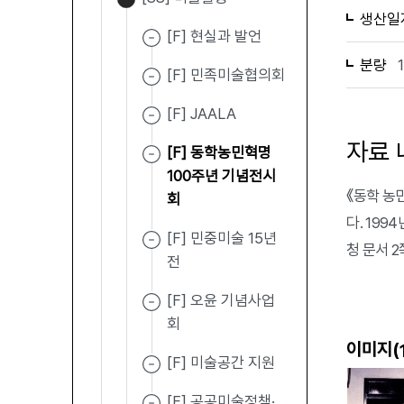
생산일
[F] 현실과 발언
분량
[F] 민족미술협의회
[F] JAALA
자료 
[F] 동학농민혁명
100주년 기념전시
《동학 농
회
다. 19
[F] 민중미술 15년
청 문서 2
전
[F] 오윤 기념사업
회
이미지(
[F] 미술공간 지원
[F] 공공미술정책·