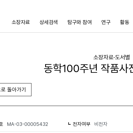
소장자료
상세검색
탐구와 참여
연구
활동
검색
소장자료·도서별
동학100주년 작품사
로 돌아가기
URL 복사
화면인쇄
호
MA-03-00005432
전자여부
비전자