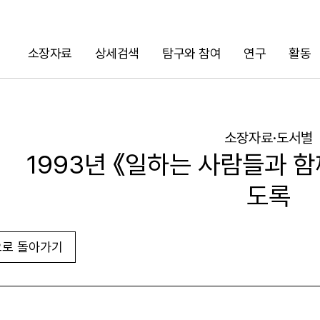
소장자료
상세검색
탐구와 참여
연구
활동
검색
소장자료·도서별
1993년 《일하는 사람들과 
도록
로 돌아가기
URL 복사
화면인쇄