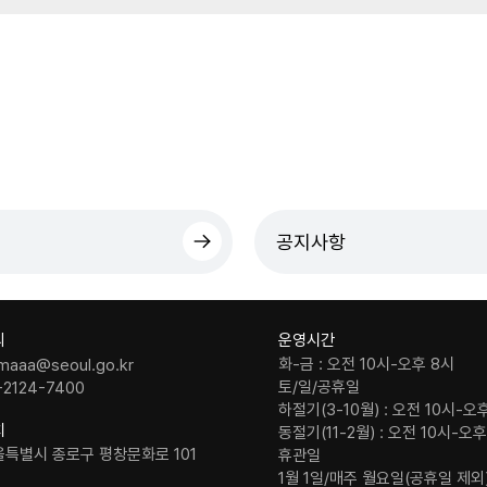
공지사항
의
운영시간
화-금 : 오전 10시-오후 8시
maaa@seoul.go.kr
토/일/공휴일
-2124-7400
하절기(3-10월) : 오전 10시-오
치
동절기(11-2월) : 오전 10시-오
울특별시 종로구 평창문화로 101
휴관일
1월 1일/매주 월요일(공휴일 제외