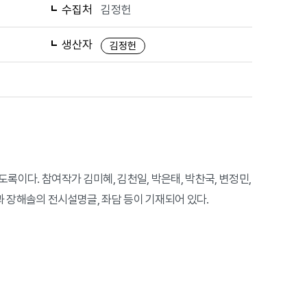
수집처
김정헌
생산자
김정헌
도록이다. 참여작가 김미혜, 김천일, 박은태, 박찬국, 변정민,
 장해솔의 전시설명글, 좌담 등이 기재되어 있다.