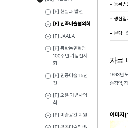
등록번
[F] 현실과 발언
생산일
[F] 민족미술협의회
분량
[F] JAALA
[F] 동학농민혁명
100주년 기념전시
자료 
회
1993년
[F] 민중미술 15년
전
송정임, 
[F] 오윤 기념사업
회
이미지(
[F] 미술공간 지원
[F] 공공미술정책·