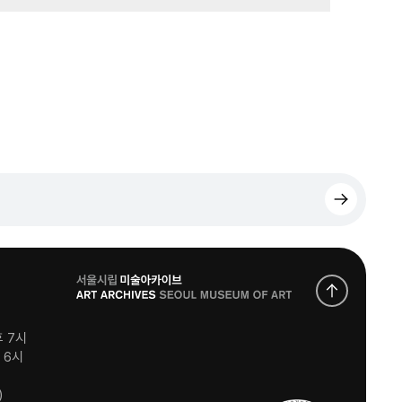
로
고
후 7시
후 6시
)