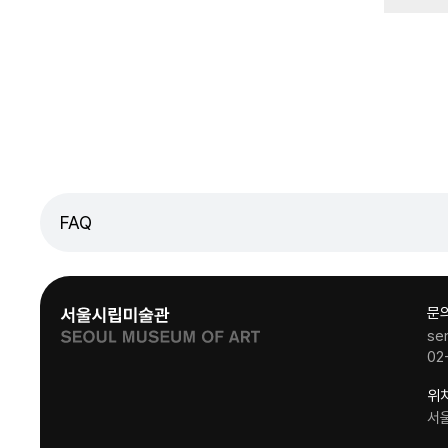
FAQ
문
se
02
위
서