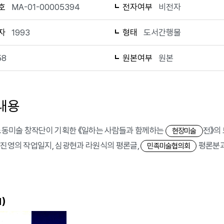
호
MA-01-00005394
전자여부
비전자
자
1993
형태
도서간행물
58
원본여부
원본
내용
 노동미술 창작단이 기획한 《일하는 사람들과 함께하는
전》의 
현장미술
장진영의 작업일지, 심광현과 라원식의 평론글,
평론분과
민족미술협의회
)
1