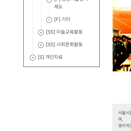
제도
[F] 기타
[SS] 미술교육활동
[SS] 사회문화활동
[S] 개인자료
서울시립
며,
영리적