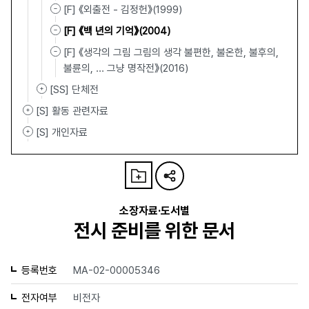
[F] 《외출전 - 김정헌》(1999)
[F] 《백 년의 기억》(2004)
[F] 《생각의 그림 그림의 생각 불편한, 불온한, 불후의,
불륜의, ... 그냥 명작전》(2016)
[SS] 단체전
[S] 활동 관련자료
[S] 개인자료
소장자료·도서별
전시 준비를 위한 문서
등록번호
MA-02-00005346
전자여부
비전자