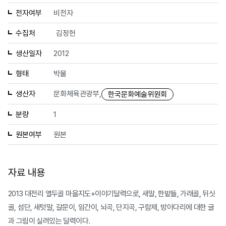
전자여부
비전자
수집처
김정헌
생산일자
2012
형태
박물
생산자
문화체육관광부,
한국문화예술위원회
분량
1
원본여부
원본
자료 내용
2013 대전리 열두골 마을지도+이야기달력으로, 새말, 한밭들, 가래골, 뒤싯
골, 섬단, 새텃말, 갈문이, 임간이, 뇌곡, 단지곡, 구람제, 방아다리에 대한 글
과 그림이 실려있는 달력이다.