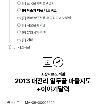
[F] 한국문화예술위원회
[F] 예술과 마을 네트워크
[F] 동학농민전쟁 우금티기념사업회
[F] 서울문화재단
[F] 문화사업·정책
[F] 기타
[S] 개인자료
소장자료·도서별
2013 대전리 열두골 마을지도
+이야기달력
등록번호
MA-05-00005299