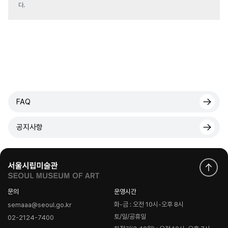
다.
FAQ
공지사항
문의
운영시간
화-금 : 오전 10시-오후 8시
semaaa@seoul.go.kr
토/일/공휴일
02-2124-7400