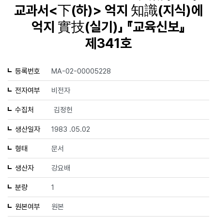
교과서<下(하)> 억지 知識(지식)에
억지 實技(실기)」 『교육신보』
제341호
등록번호
MA-02-00005228
전자여부
비전자
수집처
김정헌
생산일자
1983 .05.02
형태
문서
생산자
강요배
분량
1
원본여부
원본