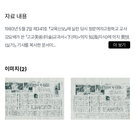
자료 내용
1983년 5월 2일 제341호 『교육신보』에 실린 당시 창문여자고등학교 교사
강요배가 쓴 「고교美術(미술)교과서<下(하)>억지 知識(지식)에 억지 實技
(실기)」 기사를 복사한 문서이...
더 보기
이미지(
)
2