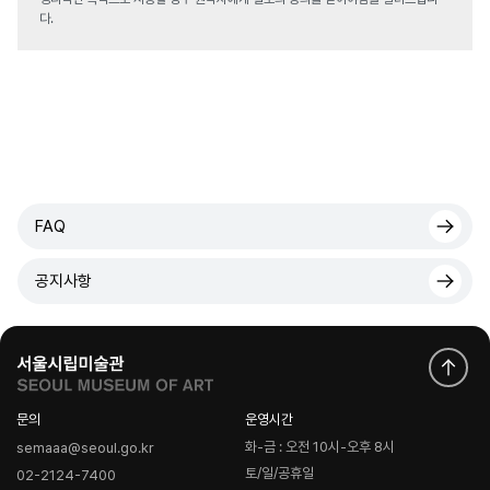
다.
FAQ
공지사항
문의
운영시간
화-금 : 오전 10시-오후 8시
semaaa@seoul.go.kr
토/일/공휴일
02-2124-7400