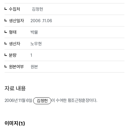
수집처
김정헌
생산일자
2006 .11.06
형태
박물
생산자
노무현
분량
1
원본여부
원본
자료 내용
2006년 11월 6일
이 수여한 황조근정훈장이다.
김정헌
이미지(
)
1