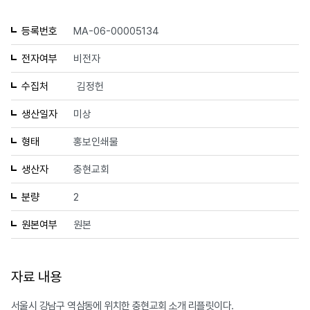
등록번호
MA-06-00005134
전자여부
비전자
수집처
김정헌
생산일자
미상
형태
홍보인쇄물
생산자
충현교회
분량
2
원본여부
원본
자료 내용
서울시 강남구 역삼동에 위치한 충현교회 소개 리플릿이다.