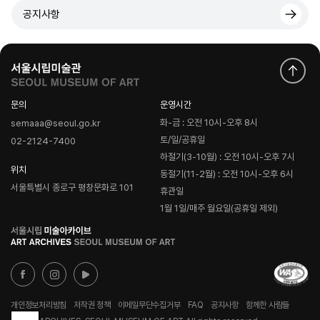
공지사항
문의
운영시간
화-금 : 오전 10시-오후 8시
semaaa@seoul.go.kr
토/일/공휴일
02-2124-7400
하절기(3-10월) : 오전 10시-오후 7시
위치
동절기(11-2월) : 오전 10시-오후 6시
서울특별시 종로구 평창문화로 101
휴관일
1월 1일/매주 월요일(공휴일 제외)
로
고
개인정보처리방침
저작권 정책
이메일무단수집거부
FAQ
공지사항
함께한 사람들