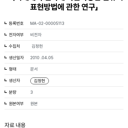
표현방법에 관한 연구」
등록번호
MA-02-00005113
전자여부
비전자
수집처
김정헌
생산일자
2010 .04.05
형태
문서
생산자
김정헌
분량
3
원본여부
원본
자료 내용