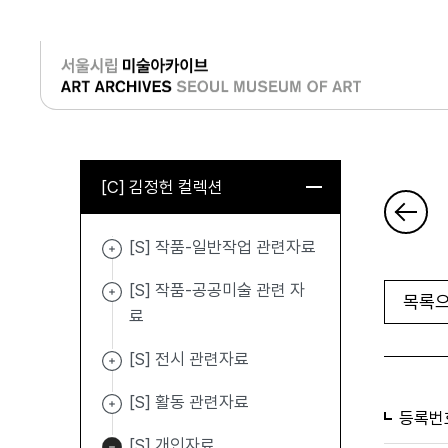
로그인
[C] 김정헌 컬렉션
[S] 작품-일반작업 관련자료
[S] 작품-공공미술 관련 자
목록으
료
[S] 전시 관련자료
[S] 활동 관련자료
등록번
[S] 개인자료