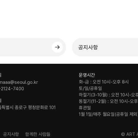
공지사항
의
운영시간
화-금 : 오전 10시-오후 8시
maaa@seoul.go.kr
토/일/공휴일
-2124-7400
하절기(3-10월) : 오전 10시-오
치
동절기(11-2월) : 오전 10시-오
울특별시 종로구 평창문화로 101
휴관일
1월 1일/매주 월요일(공휴일 제외
공지사항
함께한 사람들
© ART A