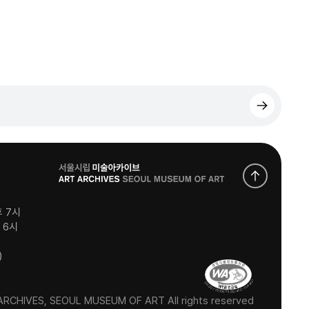
로
고
후 7시
후 6시
)
RCHIVES, SEOUL MUSEUM OF ART All rights reserved