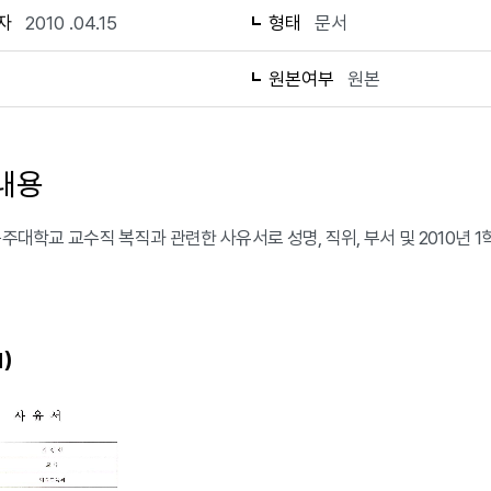
자
2010 .04.15
형태
문서
1
원본여부
원본
내용
공주대학교 교수직 복직과 관련한 사유서로 성명, 직위, 부서 및 2010년 
)
1