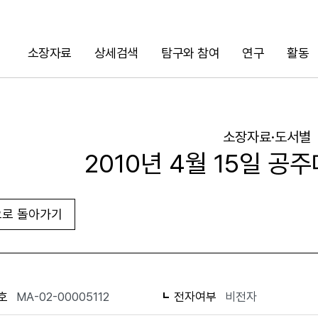
소장자료
상세검색
탐구와 참여
연구
활동
검색
소장자료·도서별
2010년 4월 15일 공
로 돌아가기
URL 복사
화면인쇄
호
MA-02-00005112
전자여부
비전자