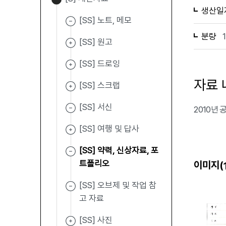
생산일
[SS] 노트, 메모
분량
[SS] 원고
[SS] 드로잉
자료 
[SS] 스크랩
[SS] 서신
2010년 
[SS] 여행 및 답사
[SS] 약력, 신상자료, 포
트폴리오
이미지(
[SS] 오브제 및 작업 참
고 자료
[SS] 사진