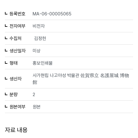
등록번호
MA-06-00005065
전자여부
비전자
수집처
김정헌
생산일자
미상
형태
홍보인쇄물
사가현립 나고야성 박물관 佐賀県立 名護屋城 博物
생산자
館
분량
2
원본여부
원본
자료 내용