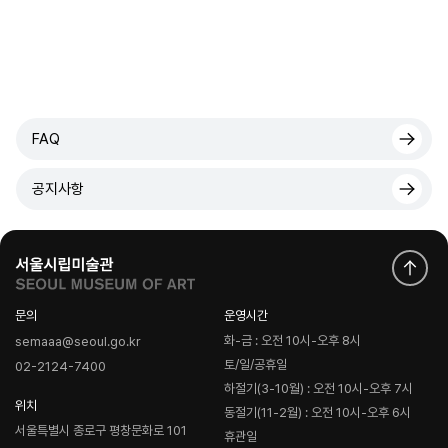
FAQ
공지사항
문의
운영시간
화-금 : 오전 10시-오후 8시
semaaa@seoul.go.kr
토/일/공휴일
02-2124-7400
하절기(3-10월) : 오전 10시-오후 7시
위치
동절기(11-2월) : 오전 10시-오후 6시
서울특별시 종로구 평창문화로 101
휴관일