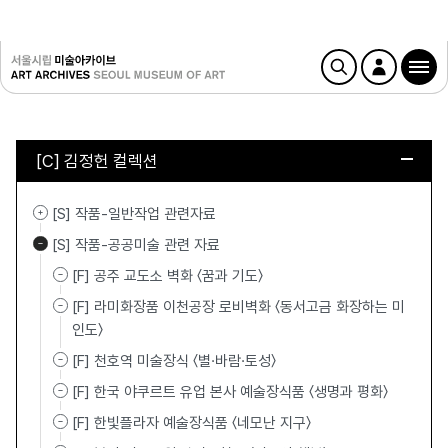
[C] 김정헌 컬렉션
[S] 작품-일반작업 관련자료
[S] 작품-공공미술 관련 자료
[F] 공주 교도소 벽화 〈꿈과 기도〉
[F] 라미화장품 이천공장 로비벽화 〈동서고금 화장하는 미
인도〉
[F] 천호역 미술장식 〈별·바람·토성〉
[F] 한국 야쿠르트 유업 본사 예술장식품 〈생명과 평화〉
[F] 한빛플라자 예술장식품 〈네모난 지구〉