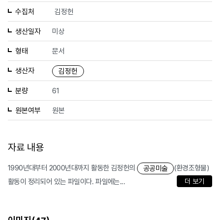
수집처
김정헌
생산일자
미상
형태
문서
생산자
김정헌
분량
61
원본여부
원본
자료 내용
1990년대부터 2000년대까지 활동한 김정헌의
(환경조형물)
공공미술
활동이 정리되어 있는 파일이다. 파일에는...
더 보기
이미지(
)