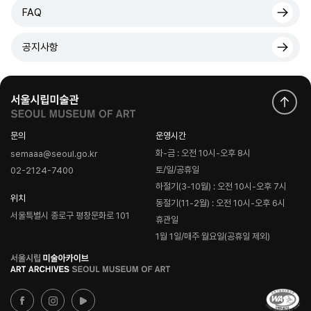
FAQ
공지사항
문의
운영시간
화-금 : 오전 10시-오후 8시
semaaa@seoul.go.kr
토/일/공휴일
02-2124-7400
하절기(3-10월) : 오전 10시-오후 7시
위치
동절기(11-2월) : 오전 10시-오후 6시
서울특별시 종로구 평창문화로 101
휴관일
1월 1일/매주 월요일(공휴일 제외)
로
고