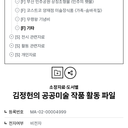
[F] 부산 민주공원 상징조형물 〈민주의 횃불〉
[F] 코스트코 양재점 미술장식품 〈가족-숨바꼭질〉
[F] 무령왕 기념비
[F] 기타
[S] 전시 관련자료
[S] 활동 관련자료
[S] 개인자료
소장자료·도서별
김정헌의 공공미술 작품 활동 파일
등록번호
MA-02-00004999
전자여부
비전자