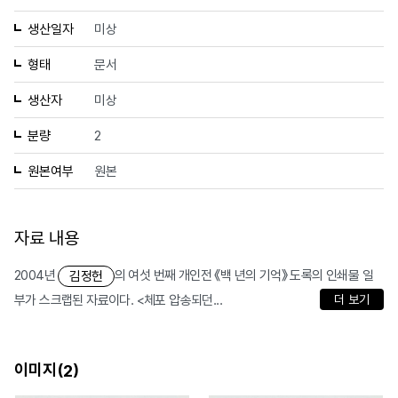
생산일자
미상
형태
문서
생산자
미상
분량
2
원본여부
원본
자료 내용
2004년
의 여섯 번째 개인전 《백 년의 기억》 도록의 인쇄물 일
김정헌
부가 스크랩된 자료이다. <체포 압송되던...
더 보기
이미지(
)
2