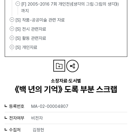
[F] 2005-2016 7회 개인전(《생각의 그림·그림의 생각》)
까지
[S] 작품-공공미술 관련 자료
[S] 전시 관련자료
[S] 활동 관련자료
[S] 개인자료
소장자료·도서별
《백 년의 기억》 도록 부분 스크랩
등록번호
MA-02-00004807
전자여부
비전자
수집처
김정헌