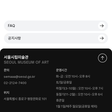
FAQ
공지사항
문의
운영시간
화-금 : 오전 10시-오후 8시
semaaa@seoul.go.kr
토/일/공휴일
02-2124-7400
하절기(3-10월) : 오전 10시-오후 7시
위치
동절기(11-2월) : 오전 10시-오후 6시
서울특별시 종로구 평창문화로 101
휴관일
1월 1일/매주 월요일(공휴일 제외)