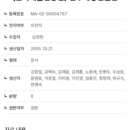
등록번호
MA-02-00004757
전자여부
비전자
수집처
김정헌
생산일자
2005 .10.21
형태
문서
강창일, 강혜숙, 김재윤, 김재홍, 노용래, 민병두, 우상호,
생산자
윤원호, 이광철, 이미경, 이인영, 임종인, 정정래, 최규식,
한명숙
분량
6
원본여부
원본
자료 내용