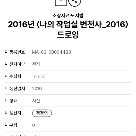
소장자료·도서별
2016년 〈나의 작업실 변천사_2016〉
드로잉
등록번호
MA-03-00004483
전자여부
전자
수집처
정정엽
생산일자
2016
형태
사진
생산자
정정엽
분량
0