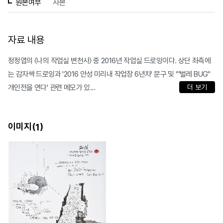
원본여부
사본
자료 내용
정정엽의 〈나의 작업실 변천사〉 중 2016년 작업실 드로잉이다. 상단 좌측에
는 감자싹 드로잉과 '2016 안성 미리내 작업장 6년차' 문구 및 '"벌레 BUG"
개인전을 연다' 관련 메모가 있...
더 보기
이미지(
)
1