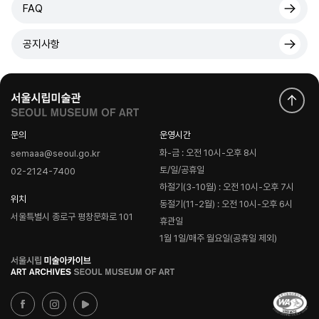
FAQ
공지사항
문의
운영시간
화-금 : 오전 10시-오후 8시
semaaa@seoul.go.kr
토/일/공휴일
02-2124-7400
하절기(3-10월) : 오전 10시-오후 7시
위치
동절기(11-2월) : 오전 10시-오후 6시
서울특별시 종로구 평창문화로 101
휴관일
1월 1일/매주 월요일(공휴일 제외)
로
고