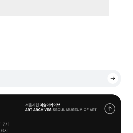
로
고
후 7시
후 6시