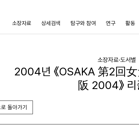
소장자료
상세검색
탐구와 참여
연구
활동
검색
소장자료·도서별
2004년 《OSAKA 第2
阪 2004》 
로 돌아가기
URL 복사
화면인쇄