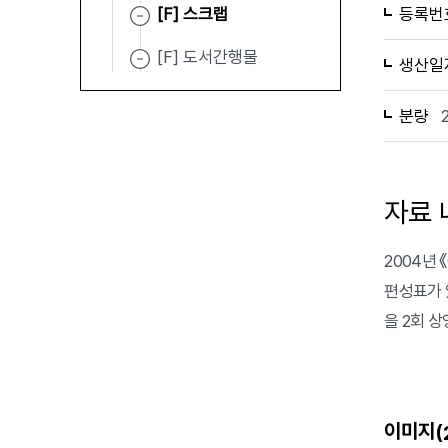
[F] 스크랩
등록번
[F] 도서간행물
생산일
분량
자료 
2004년
편성표가 
을 2회 상
이미지(