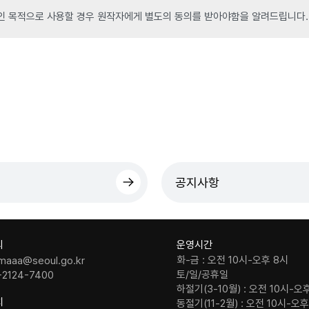
인 목적으로 사용할 경우 원작자에게 별도의 동의를 받아야함을 알려드립니다.
공지사항
의
운영시간
화-금 : 오전 10시-오후 8시
maaa@seoul.go.kr
토/일/공휴일
-2124-7400
하절기(3-10월) : 오전 10시-오
치
동절기(11-2월) : 오전 10시-오