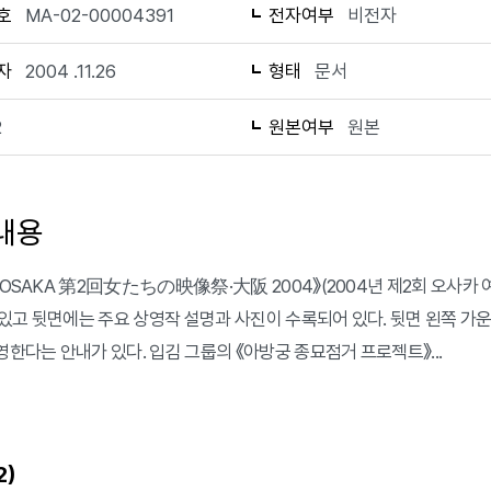
호
MA-02-00004391
전자여부
비전자
자
2004 .11.26
형태
문서
2
원본여부
원본
내용
 《OSAKA 第2回女たちの映像祭·大阪 2004》(2004년 제2회 오사
있고 뒷면에는 주요 상영작 설명과 사진이 수록되어 있다. 뒷면 왼쪽 가운
영한다는 안내가 있다. 입김 그룹의 《아방궁 종묘점거 프로젝트》...
)
2