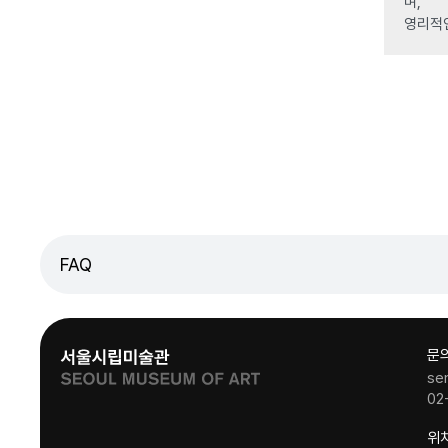
며,
영리적
FAQ
문
se
02
위