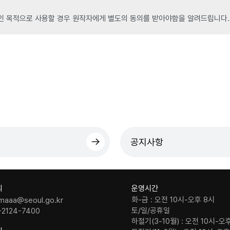
인 목적으로 사용할 경우 원작자에게 별도의 동의를 받아야함을 알려드립니다.
공지사항
의
운영시간
화-금 : 오전 10시-오후 8시
maaa@seoul.go.kr
토/일/공휴일
-2124-7400
하절기(3-10월) : 오전 10시-오