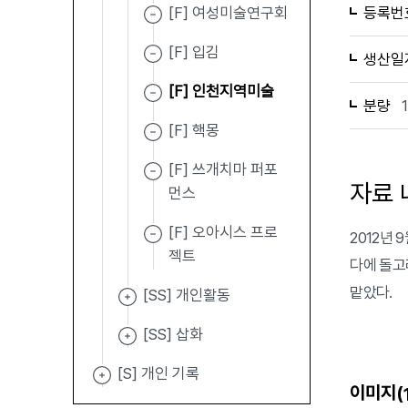
[F] 여성미술연구회
등록번
[F] 입김
생산일
[F] 인천지역미술
분량
[F] 핵몽
[F] 쓰개치마 퍼포
자료 
먼스
[F] 오아시스 프로
2012년
젝트
다에 돌고
맡았다.
[SS] 개인활동
[SS] 삽화
[S] 개인 기록
이미지(