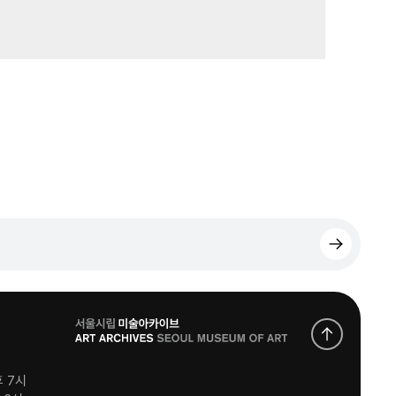
로
고
후 7시