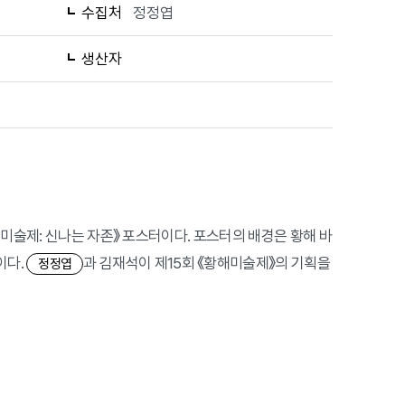
수집처
정정엽
생산자
해미술제: 신나는 자존》 포스터이다. 포스터의 배경은 황해 바
이다.
과 김재석이 제15회 《황해미술제》의 기획을
정정엽