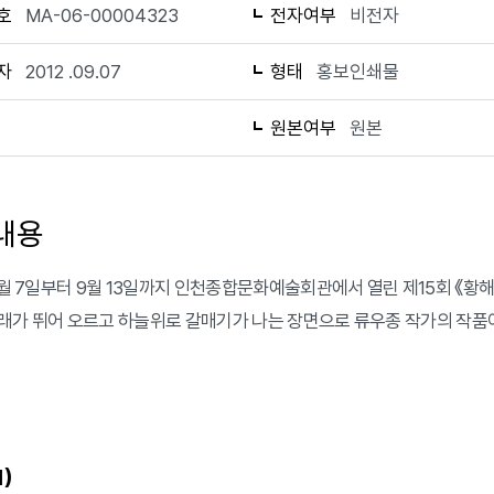
호
MA-06-00004323
전자여부
비전자
자
2012 .09.07
형태
홍보인쇄물
1
원본여부
원본
내용
 9월 7일부터 9월 13일까지 인천종합문화예술회관에서 열린 제15회 《황
래가 뛰어 오르고 하늘위로 갈매기가 나는 장면으로 류우종 작가의 작품
)
1