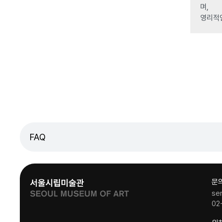
며,
영리적
FAQ
문
se
02