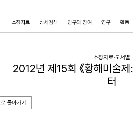
소장자료
상세검색
탐구와 참여
연구
활동
검색
소장자료·도서별
2012년 제15회 《황해미술제
터
로 돌아가기
URL 복사
화면인쇄