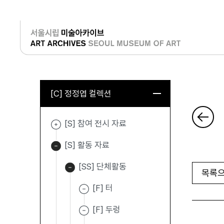
로그인
[C] 정정엽 컬렉션
[S] 참여 전시 자료
[S] 활동 자료
[SS] 단체활동
목록으
[F] 터
[F] 두렁