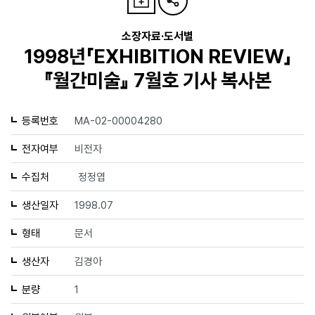
소장자료·도서별
1998년「EXHIBITION REVIEW」
『월간미술』 7월호 기사 복사본
등록번호
MA-02-00004280
전자여부
비전자
수집처
정정엽
생산일자
1998.07
형태
문서
생산자
김경아
분량
1