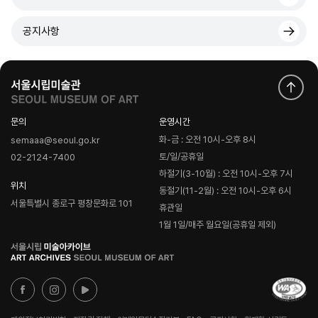
공지사항
문의
운영시간
화-금 : 오전 10시-오후 8시
semaaa@seoul.go.kr
토/일/공휴일
02-2124-7400
하절기(3-10월) : 오전 10시-오후 7시
위치
동절기(11-2월) : 오전 10시-오후 6시
서울특별시 종로구 평창문화로 101
휴관일
1월 1일/매주 월요일(공휴일 제외)
로
고