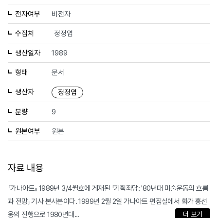
전자여부
비전자
수집처
정정엽
생산일자
1989
형태
문서
생산자
정정엽
분량
9
원본여부
원본
자료 내용
『가나아트』 1989년 3/4월호에 게재된 「기획좌담: '80년대 미술운동의 흐름
과 전망」 기사 본사본이다. 1989년 2월 2일 가나아트 편집실에서 화가 홍선
웅의 진행으로 1980년대...
더 보기