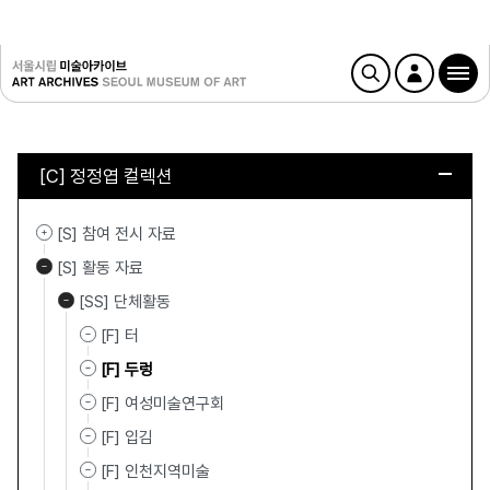
[C] 정정엽 컬렉션
[S] 참여 전시 자료
[S] 활동 자료
[SS] 단체활동
[F] 터
[F] 두렁
[F] 여성미술연구회
[F] 입김
[F] 인천지역미술