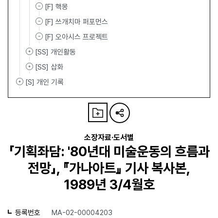
[F] 핵몽
[F] 쓰개치마 퍼포먼스
[F] 오아시스 프로젝트
[SS] 개인활동
[SS] 삽화
[S] 개인 기록
소장자료·도서별
「기획좌담: '80년대 미술운동의 흐름과
전망」, 『가나아트』 기사 복사본,
1989년 3/4월호
등록번호
MA-02-00004203