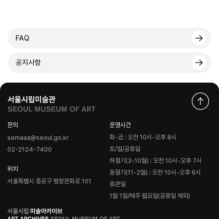
FAQ
공지사항
문의
운영시간
화-금 : 오전 10시-오후 8시
semaaa@seoul.go.kr
토/일/공휴일
02-2124-7400
하절기(3-10월) : 오전 10시-오후 7시
위치
동절기(11-2월) : 오전 10시-오후 6시
서울특별시 종로구 평창문화로 101
휴관일
1월 1일/매주 월요일(공휴일 제외)
로
고