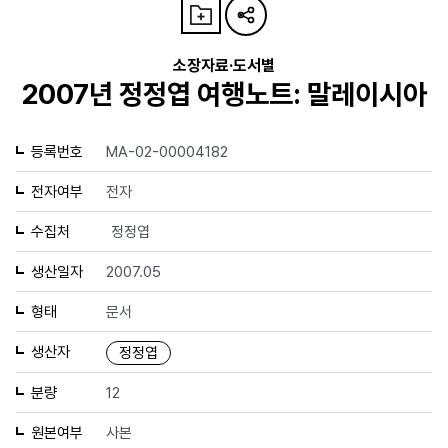
소장자료·도서별
2007년 정정엽 여행노트: 말레이시아
등록번호
MA-02-00004182
전자여부
전자
수집처
정정엽
생산일자
2007.05
형태
문서
생산자
정정엽
분량
12
원본여부
사본