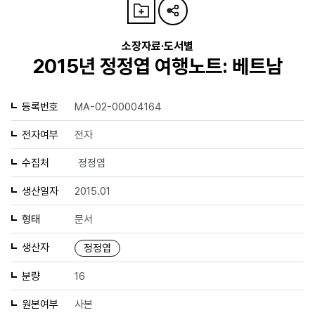
소장자료·도서별
2015년 정정엽 여행노트: 베트남
등록번호
MA-02-00004164
전자여부
전자
수집처
정정엽
생산일자
2015.01
형태
문서
생산자
정정엽
분량
16
원본여부
사본