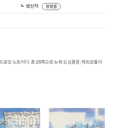
생산자
정정엽
 드로잉 노트이다. 총 26쪽으로 뉴욕 도심풍경, 메트로폴리