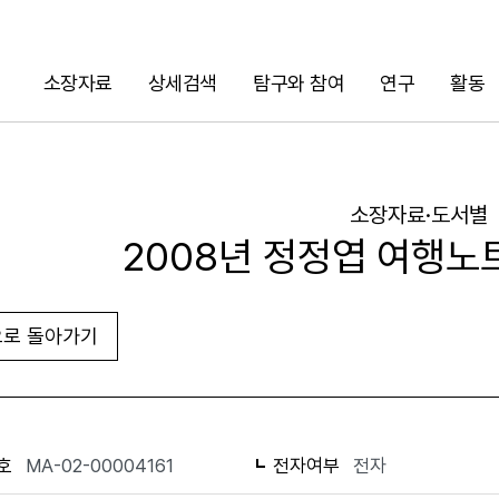
소장자료
상세검색
탐구와 참여
연구
활동
검색
소장자료·도서별
2008년 정정엽 여행노트
로 돌아가기
URL 복사
화면인쇄
호
MA-02-00004161
전자여부
전자