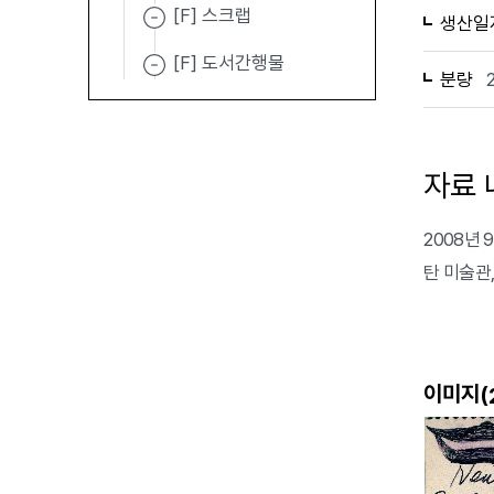
[F] 스크랩
생산일
[F] 도서간행물
분량
자료 
2008년
탄 미술관
이미지(