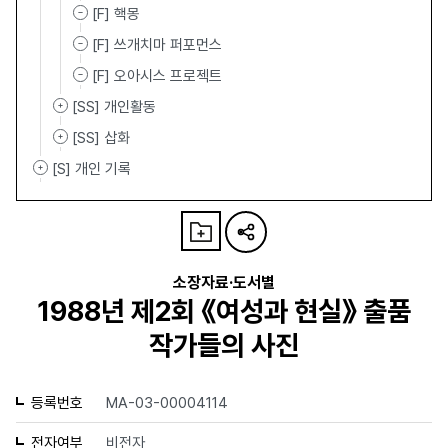
[F] 핵몽
[F] 쓰개치마 퍼포먼스
[F] 오아시스 프로젝트
[SS] 개인활동
[SS] 삽화
[S] 개인 기록
소장자료·도서별
1988년 제2회 《여성과 현실》 출품
작가들의 사진
등록번호
MA-03-00004114
전자여부
비전자