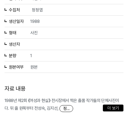
수집처
정정엽
생산일자
1988
형태
사진
생산자
분량
1
원본여부
원본
자료 내용
1988년 제2회 《여성과 현실》 전시장에서 찍은 출품 작가들의 단체사진이
다. 뒤 줄 왼쪽부터 전성숙, 김지선,
더 보기
정...