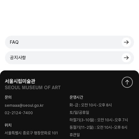
FAQ
공지사항
문의
운영시간
화-금 : 오전 10시-오후 8시
semaaa@seoul.go.kr
토/일/공휴일
02-2124-7400
하절기(3-10월) : 오전 10시-오후 7시
위치
동절기(11-2월) : 오전 10시-오후 6시
서울특별시 종로구 평창문화로 101
휴관일