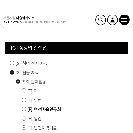
[C] 정정엽 컬렉션
[S] 참여 전시 자료
[S] 활동 자료
[SS] 단체활동
[F] 터
[F] 두렁
[F] 여성미술연구회
[F] 입김
[F] 인천지역미술