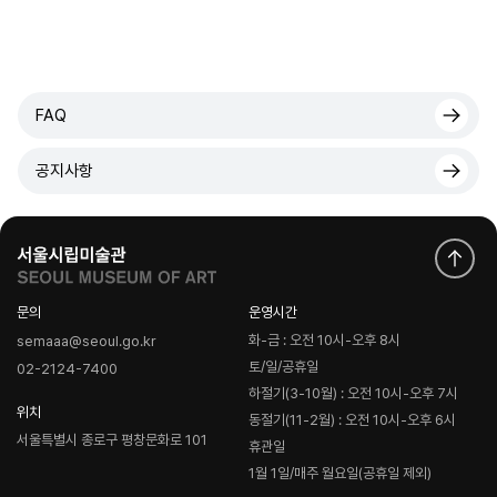
FAQ
공지사항
문의
운영시간
화-금 : 오전 10시-오후 8시
semaaa@seoul.go.kr
토/일/공휴일
02-2124-7400
하절기(3-10월) : 오전 10시-오후 7시
위치
동절기(11-2월) : 오전 10시-오후 6시
서울특별시 종로구 평창문화로 101
휴관일
1월 1일/매주 월요일(공휴일 제외)