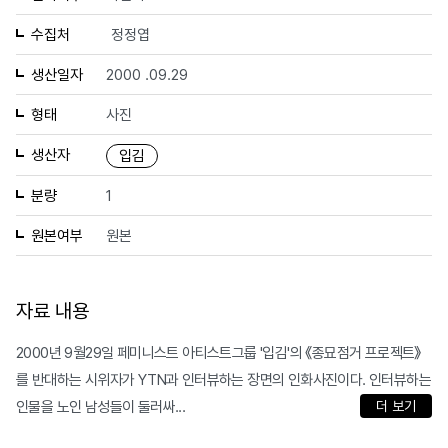
수집처
정정엽
생산일자
2000 .09.29
형태
사진
생산자
입김
분량
1
원본여부
원본
자료 내용
2000년 9월29일 페미니스트 아티스트그룹 '입김'의 《종묘점거 프로젝트》
를 반대하는 시위자가 YTN과 인터뷰하는 장면의 인화사진이다. 인터뷰하는
인물을 노인 남성들이 둘러싸...
더 보기