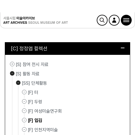
[C] 정정엽 컬렉션
[S] 참여 전시 자료
[S] 활동 자료
[SS] 단체활동
[F] 터
[F] 두렁
[F] 여성미술연구회
[F] 입김
[F] 인천지역미술