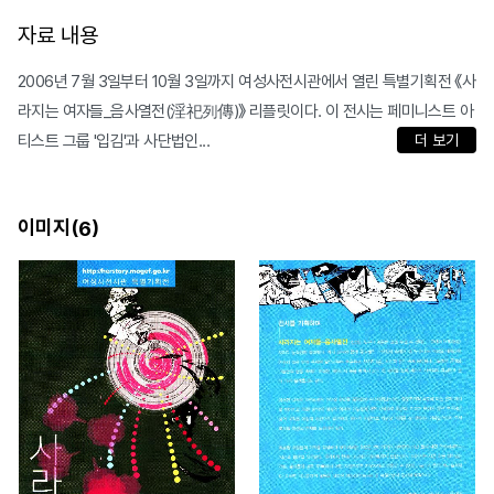
자료 내용
2006년 7월 3일부터 10월 3일까지 여성사전시관에서 열린 특별기획전 《사
라지는 여자들_음사열전(淫祀列傳)》 리플릿이다. 이 전시는 페미니스트 아
티스트 그룹 '입김'과 사단법인...
더 보기
이미지(
)
6