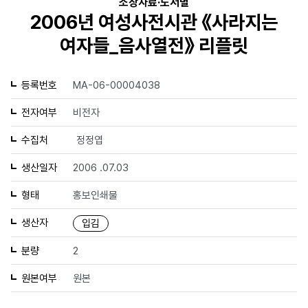
소장자료·도서별
2006년 여성사전시관 《사라지는
여자들_음사열전》 리플릿
등록번호
MA-06-00004038
전자여부
비전자
수집처
정정엽
생산일자
2006 .07.03
형태
홍보인쇄물
생산자
입김
분량
2
원본여부
원본