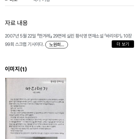
자료 내용
2007년 5월 22일 『한겨레』 29면에 실린 황석영 연재소설 「바리데기」 10장
99회 스크랩 기사이다.
더 보기
노원희...
이미지(
)
1