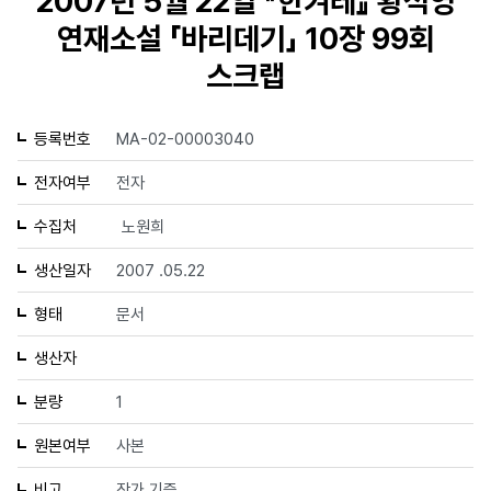
2007년 5월 22일 『한겨레』 황석영
연재소설 「바리데기」 10장 99회
스크랩
등록번호
MA-02-00003040
전자여부
전자
수집처
노원희
생산일자
2007 .05.22
형태
문서
생산자
분량
1
원본여부
사본
비고
작가 기증