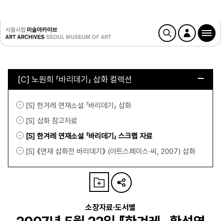
[C] 노원희 「바리데기」 삽화 컬렉션
[S] 한겨레 연재소설 「바리데기」 삽화
[S] 삽화 참고자료
[S] 한겨레 연재소설 「바리데기」 스크랩 자료
[S] 《연재 삽화전 바리데기》 (아트스페이스·씨, 2007) 삽화
소장자료·도서별