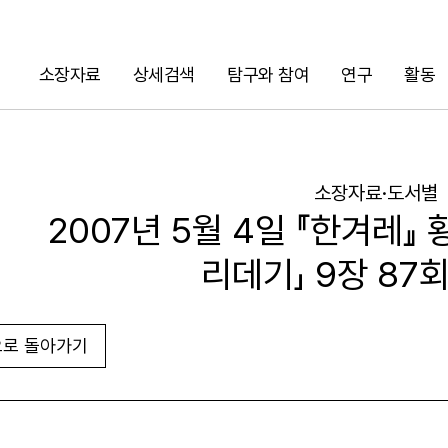
소장자료
상세검색
탐구와 참여
연구
활동
검색
소장자료·도서별
2007년 5월 4일 『한겨레』
리데기」 9장 87
로 돌아가기
URL 복사
화면인쇄