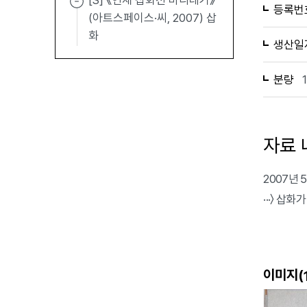
[S] 《연재 삽화전 바리데기》
등록번
(아트스페이스·씨, 2007) 삽
화
생산일
분량
자료 
2007년 
···〉 삽
이미지(