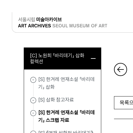
로그인
[C] 노원희 「바리데기」 삽화
컬렉션
[S] 한겨레 연재소설 「바리데
기」 삽화
[S] 삽화 참고자료
목록으
[S] 한겨레 연재소설 「바리데
기」 스크랩 자료