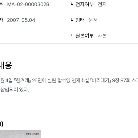
호
MA-02-00003028
전자여부
전자
자
2007 .05.04
형태
문서
1
원본여부
사본
내용
5월 4일 『한겨레』 26면에 실린 황석영 연재소설 「바리데기」 9장 87회 
화가 삽입되어 있다.
)
1