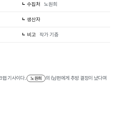
수집처
노원희
생산자
비고
작가 기증
스크랩 기사이다.
의 〈남편에게 추방 결정이 났다며
노원희