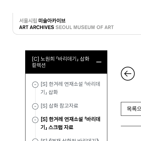
로그인
[C] 노원희 「바리데기」 삽화
컬렉션
[S] 한겨레 연재소설 「바리데
기」 삽화
[S] 삽화 참고자료
목록으
[S] 한겨레 연재소설 「바리데
기」 스크랩 자료