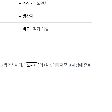
수집처
노원희
생산자
비고
작가 기증
 스크랩 기사이다.
의 〈칠성이마저 죽고 세상에 홀로
노원희