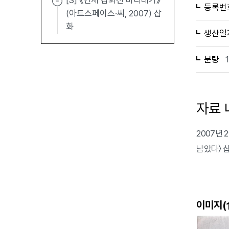
[S] 《연재 삽화전 바리데기》
등록번
(아트스페이스·씨, 2007) 삽
화
생산일
분량
자료 
2007년 
남았다〉 
이미지(