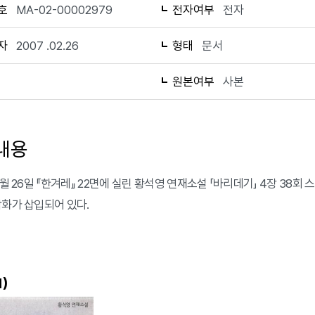
호
MA-02-00002979
전자여부
전자
자
2007 .02.26
형태
문서
1
원본여부
사본
내용
2월 26일 『한겨레』 22면에 실린 황석영 연재소설 「바리데기」 4장 38회
삽화가 삽입되어 있다.
)
1