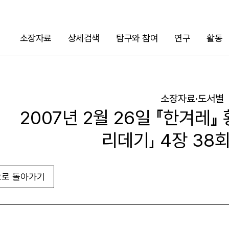
소장자료
상세검색
탐구와 참여
연구
활동
검색
소장자료·도서별
2007년 2월 26일 『한겨레』
리데기」 4장 38
로 돌아가기
URL 복사
화면인쇄