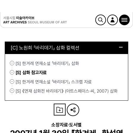
[C] 노원희 「바리데기」 삽화 컬렉션
[S] 한겨레 연재소설 「바리데기」 삽화
[S] 삽화 참고자료
[S] 한겨레 연재소설 「바리데기」 스크랩 자료
[S] 《연재 삽화전 바리데기》 (아트스페이스·씨, 2007) 삽화
소장자료·도서별