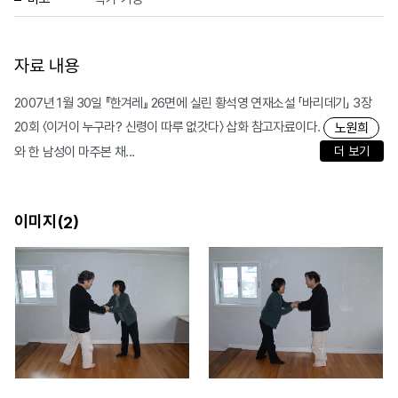
자료 내용
2007년 1월 30일 『한겨레』 26면에 실린 황석영 연재소설 「바리데기」 3장
20회 〈이거이 누구라? 신령이 따루 없갓다〉 삽화 참고자료이다.
노원희
와 한 남성이 마주본 채...
더 보기
이미지(
)
2