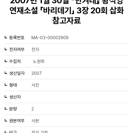
2007년 1월 30일 『한겨레』 황석영
연재소설 「바리데기」 3장 20회 삽화
참고자료
등록번호
MA-03-00002909
전자여부
전자
수집처
노원희
생산일자
2007
형태
사진
생산자
분량
2
원본여부
사본
비고
작가 기증