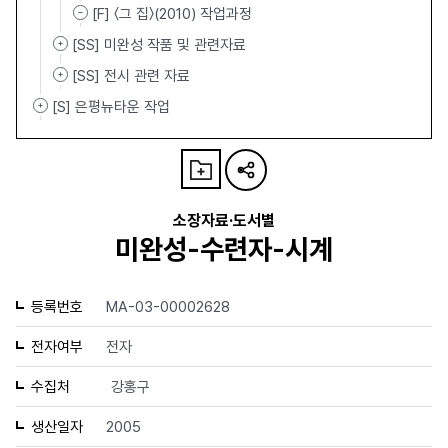
[F] 〈그 집〉(2010) 작업과정
[SS] 미완성 작품 및 관련자료
[SS] 전시 관련 자료
[S] 은평뉴타운 작업
소장자료·도서별
미완성-수련자-시계
등록번호
MA-03-00002628
전자여부
전자
수집처
강홍구
생산일자
2005