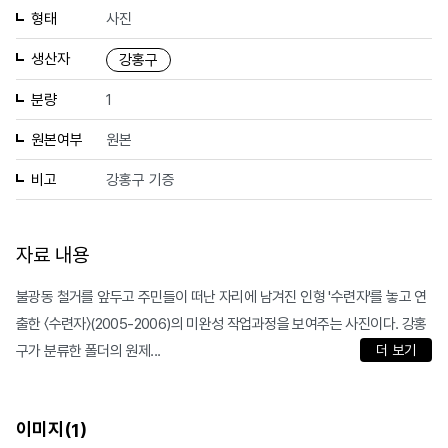
형태
사진
생산자
강홍구
분량
1
원본여부
원본
비고
강홍구 기증
자료 내용
불광동 철거를 앞두고 주민들이 떠난 자리에 남겨진 인형 '수련자'를 놓고 연
출한 〈수련자〉(2005-2006)의 미완성 작업과정을 보여주는 사진이다. 강홍
구가 분류한 폴더의 원제...
더 보기
이미지(
)
1