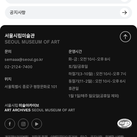
공지사항
문의
운영시간
화-금 : 오전 10시-오후 8시
semaaa@seoul.go.kr
토/일/공휴일
02-2124-7400
하절기(3-10월) : 오전 10시-오후 7시
위치
동절기(11-2월) : 오전 10시-오후 6시
서울특별시 종로구 평창문화로 101
휴관일
1월 1일/매주 월요일(공휴일 제외)
로
고