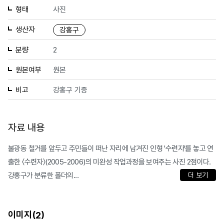
형태
사진
생산자
강홍구
분량
2
원본여부
원본
비고
강홍구 기증
자료 내용
불광동 철거를 앞두고 주민들이 떠난 자리에 남겨진 인형 '수련자'를 놓고 연
출한 〈수련자〉(2005-2006)의 미완성 작업과정을 보여주는 사진 2점이다.
강홍구가 분류한 폴더의...
더 보기
이미지(
)
2