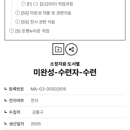
[F] 〈그 집〉(2010) 작업과정
[SS] 미완성 작품 및 관련자료
[SS] 전시 관련 자료
[S] 은평뉴타운 작업
소장자료·도서별
미완성-수련자-수련
등록번호
MA-03-00002616
전자여부
전자
수집처
강홍구
생산일자
2005