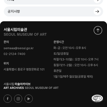
공지사항
문의
운영시간
화-금 : 오전 10시-오후 8시
semaaa@seoul.go.kr
토/일/공휴일
02-2124-7400
하절기(3-10월) : 오전 10시-오후 7시
위치
동절기(11-2월) : 오전 10시-오후 6시
서울특별시 종로구 평창문화로 101
휴관일
1월 1일/매주 월요일(공휴일 제외)
로
고