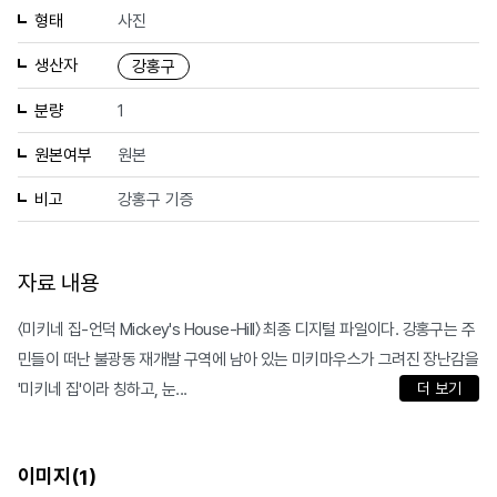
형태
사진
생산자
강홍구
분량
1
원본여부
원본
비고
강홍구 기증
자료 내용
〈미키네 집-언덕 Mickey's House-Hill〉 최종 디지털 파일이다. 강홍구는 주
민들이 떠난 불광동 재개발 구역에 남아 있는 미키마우스가 그려진 장난감을
'미키네 집'이라 칭하고, 눈...
더 보기
이미지(
)
1