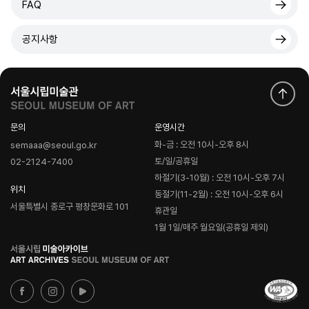
FAQ
공지사항
문의
운영시간
화-금 : 오전 10시-오후 8시
semaaa@seoul.go.kr
토/일/공휴일
02-2124-7400
하절기(3-10월) : 오전 10시-오후 7시
위치
동절기(11-2월) : 오전 10시-오후 6시
서울특별시 종로구 평창문화로 101
휴관일
1월 1일/매주 월요일(공휴일 제외)
로
고