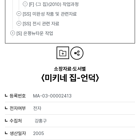
[F] 〈그 집〉(2010) 작업과정
[SS] 미완성 작품 및 관련자료
[SS] 전시 관련 자료
[S] 은평뉴타운 작업
소장자료·도서별
〈미키네 집-언덕〉
등록번호
MA-03-00002413
전자여부
전자
수집처
강홍구
생산일자
2005