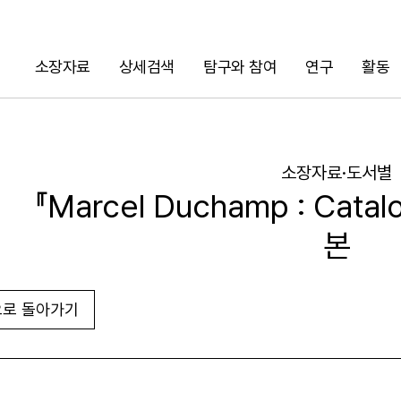
소장자료
상세검색
탐구와 참여
연구
활동
검색
소장자료·도서별
『Marcel Duchamp : Catal
본
로 돌아가기
URL 복사
화면인쇄