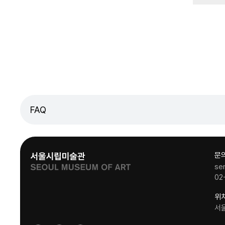
FAQ
문
se
02
위
서