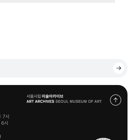
로
고
후 7시
후 6시
)