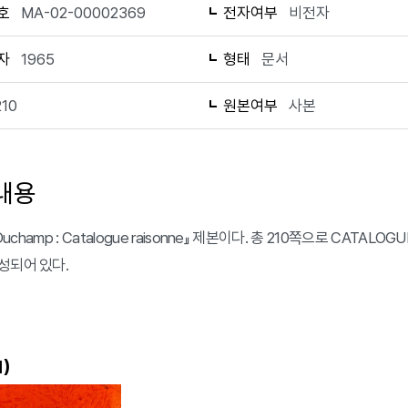
호
MA-02-00002369
전자여부
비전자
자
1965
형태
문서
210
원본여부
사본
내용
 Duchamp : Catalogue raisonne』 제본이다. 총 210쪽으로 CATALOG
성되어 있다.
)
1