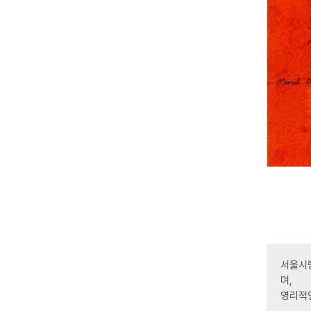
서울시립
며,
영리적