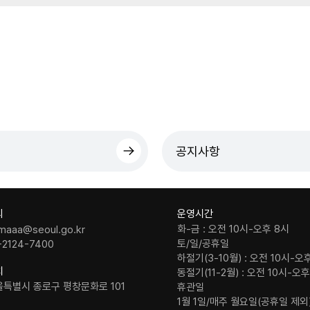
공지사항
의
운영시간
화-금 : 오전 10시-오후 8시
maaa@seoul.go.kr
토/일/공휴일
-2124-7400
하절기(3-10월) : 오전 10시-오
치
동절기(11-2월) : 오전 10시-오
울특별시 종로구 평창문화로 101
휴관일
1월 1일/매주 월요일(공휴일 제외