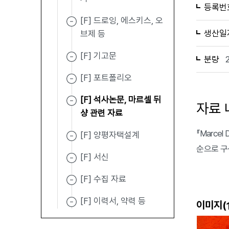
등록번
[F] 드로잉, 에스키스, 오
생산일
브제 등
[F] 기고문
분량
[F] 포트폴리오
[F] 석사논문, 마르셀 뒤
자료 
샹 관련 자료
『Marcel
[F] 양평자택설계
순으로 구
[F] 서신
[F] 수집 자료
[F] 이력서, 약력 등
이미지(