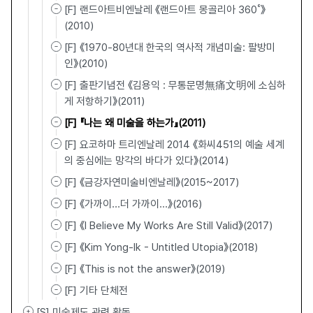
[F] 랜드아트비엔날레 《랜드아트 몽골리아 360˚》
(2010)
[F] 《1970-80년대 한국의 역사적 개념미술: 팔방미
인》(2010)
[F] 출판기념전 《김용익 : 무통문명無痛文明에 소심하
게 저항하기》(2011)
[F] 『나는 왜 미술을 하는가』(2011)
[F] 요코하마 트리엔날레 2014 《화씨451의 예술 세계
의 중심에는 망각의 바다가 있다》(2014)
[F] 《금강자연미술비엔날레》(2015~2017)
[F] 《가까이…더 가까이…》(2016)
[F] 《I Believe My Works Are Still Valid》(2017)
[F] 《Kim Yong-Ik - Untitled Utopia》(2018)
[F] 《This is not the answer》(2019)
[F] 기타 단체전
[S] 미술제도 관련 활동