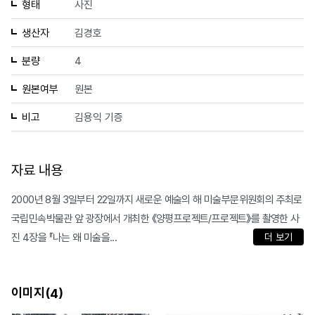
형태
사진
생산자
김경호
분량
4
원본여부
원본
비고
김용익 기증
자료 내용
2000년 8월 3일부터 22일까지 새로운 예술의 해 미술부문위원회의 주최로
국립민속박물관 앞 광장에서 개최한 《양평프로젝트/프로젝트》를 촬영한 사
진 4장을 『나는 왜 미술을...
더 보기
이미지(
)
4